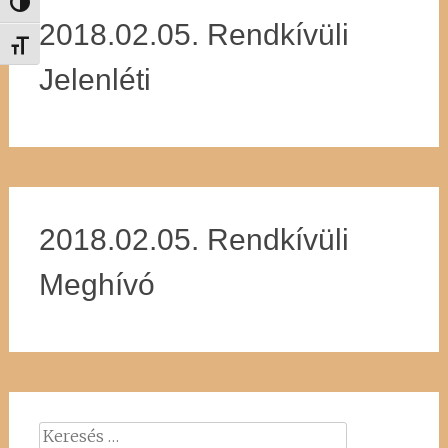
Nagy kontraszt váltása
2018.02.05. Rendkívüli
Betűméret váltása
Jelenléti
2018.02.05. Rendkívüli
Meghívó
Keresés: