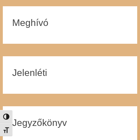
Meghívó
Jelenléti
Nagy kontraszt váltása
Jegyzőkönyv
Betűméret váltása