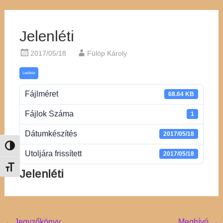
Jelenléti
2017/05/18
Fülöp Károly
Letöltés
Fájlméret
68.64 KB
Fájlok Száma
1
Dátumkészítés
2017/05/18
Nagy kontraszt váltása
Utoljára frissített
2017/05/18
Betűméret váltása
Jelenléti
←
Jegyzőkönyv
Meghívó
→