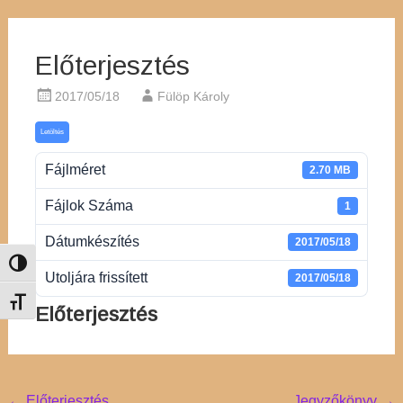
Előterjesztés
2017/05/18
Fülöp Károly
Letöltés
Fájlméret
2.70 MB
Fájlok Száma
1
Dátumkészítés
2017/05/18
Nagy kontraszt váltása
Utoljára frissített
2017/05/18
Betűméret váltása
Előterjesztés
←
Előterjesztés
Jegyzőkönyv
→