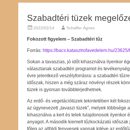
Szabadtéri tüzek megelőz
2022/02/14
Schaffer Ágnes
Fokozott figyelem – Szabadtéri tűz
Forrás:
https://bacs.katasztrofavedelem.hu/23625/
Sokan a tavaszias, jó időt kihasználva ilyenkor ége
választanak szabadtéri programot és tevékenységet.
évre jelentkező veszélyforrásra: a szabadtéri tűz
időszak, hiszen a még száraz növényi részek kön
tüzek is gyorsan továbbterjedhetnek.
Az erdő- és vegetációtüzek tekintetében két fokoz
az úgynevezett „tavaszi tüzek”, melyek többsége a 
kihasználva a kert és telek tulajdonosok ilyenkor 
anyagot. A második kiemelt tűzkockázatú időszak j
főleg az alföldi fenyvesek vannak kitéve az erdőt