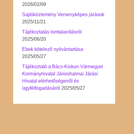
2026/02/09
Sajtóközlemény Versenyképes járások
2025/11/21
Tájékoztatás lomtalanításról
2025/06/20
Ebek kötelező nyilvántartása
2025/05/27
Tájékoztató a Bács-Kiskun Vármegyei
Kormányhivatal Jánoshalmai Járási
Hivatal elérhetőségeiről és
ügyfélfogadásáról
2025/05/27