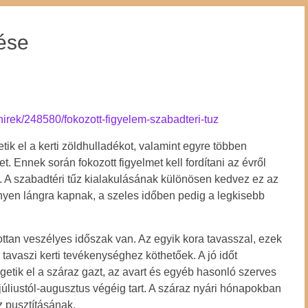
ése
hirek/248580/fokozott-figyelem-szabadteri-tuz
tik el a kerti zöldhulladékot, valamint egyre többen
 Ennek során fokozott figyelmet kell fordítani az évről
re. A szabadtéri tűz kialakulásának különösen kedvez ez az
nyen lángra kapnak, a szeles időben pedig a legkisebb
ottan veszélyes időszak van. Az egyik kora tavasszal, ezek
tavaszi kerti tevékenységhez köthetőek. A jó időt
égetik el a száraz gazt, az avart és egyéb hasonló szerves
úliustól-augusztus végéig tart. A száraz nyári hónapokban
űz pusztításának.