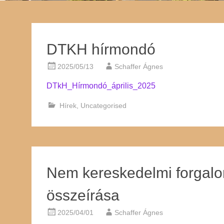
DTKH hírmondó
2025/05/13
Schaffer Ágnes
DTkH_Hírmondó_április_2025
Hírek
,
Uncategorised
Nem kereskedelmi forgalo
összeírása
2025/04/01
Schaffer Ágnes