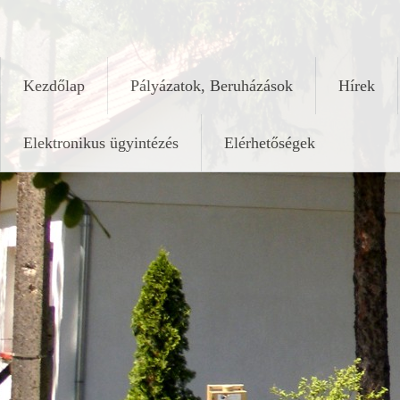
Skip
keleshalom.hu
to
content
Kezdőlap
Pályázatok, Beruházások
Hírek
Elektronikus ügyintézés
Elérhetőségek