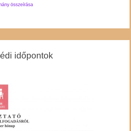
mány összeírása
édi időpontok