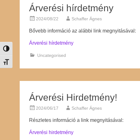
Árverési hírdetmény
2024/08/22
Schaffer Ágnes
Bővebb információ az alábbi link megnyitásával:
Árverési hírdetmény
Nagy kontraszt váltása
Uncategorised
Betűméret váltása
Árverési Hirdetmény!
2024/06/17
Schaffer Ágnes
Részletes információ a link megnyitásával:
Árverési hirdetmény