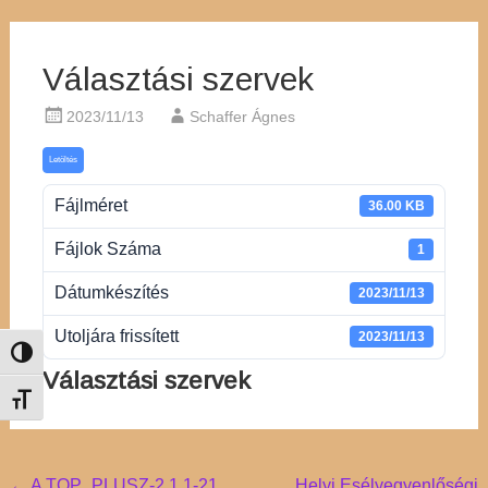
Választási szervek
2023/11/13
Schaffer Ágnes
Letöltés
Fájlméret
36.00 KB
Fájlok Száma
1
Dátumkészítés
2023/11/13
Utoljára frissített
2023/11/13
Nagy kontraszt váltása
Választási szervek
Betűméret váltása
←
A TOP_PLUSZ-2.1.1-21
Helyi Esélyegyenlőségi