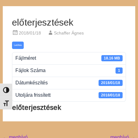
előterjesztések
2018/01/18
Schaffer Ágnes
Letöltés
Fájlméret
18.16 MB
Fájlok Száma
1
Dátumkészítés
2018/01/18
Nagy kontraszt váltása
Utoljára frissített
2018/01/18
Betűméret váltása
előterjesztések
←
meghívó
meghívó
→