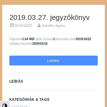
2019.03.27. jegyzőkönyv
2019/10/22
Schaffer Ágnes
Fájlméret
1.64 MB
Fájlok Száma
1
Dátumkészítés
2019/10/22
Utoljára frissített
2020/01/16
Letöltés
LEÍRÁS
KATEGÓRIÁK & TAGS