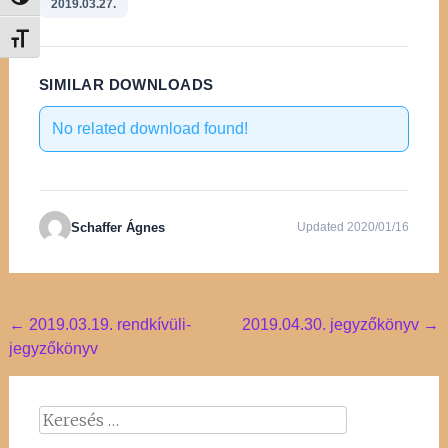
Nagy kontraszt váltása
2019.03.27.
Betűméret váltása
SIMILAR DOWNLOADS
No related download found!
Schaffer Ágnes
Updated 2020/01/16
Post
←
2019.03.19. rendkívüli-
2019.04.30. jegyzőkönyv
→
jegyzőkönyv
navigation
Keresés: