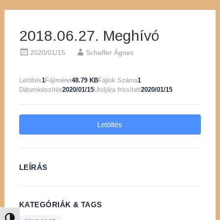
2018.06.27. Meghívó
2020/01/15
Schaffer Ágnes
Letöltés
1
Fájlméret
48.79 KB
Fájlok Száma
1
Dátumkészítés
2020/01/15
Utoljára frissített
2020/01/15
Letöltés
LEÍRÁS
KATEGÓRIÁK & TAGS