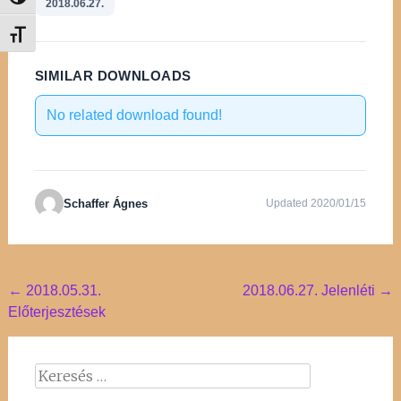
Nagy kontraszt váltása
2018.06.27.
Betűméret váltása
SIMILAR DOWNLOADS
No related download found!
Schaffer Ágnes
Updated 2020/01/15
Post
←
2018.05.31.
2018.06.27. Jelenléti
→
Előterjesztések
navigation
Keresés: