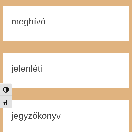
meghívó
jelenléti
Nagy kontraszt váltása
Betűméret váltása
jegyzőkönyv