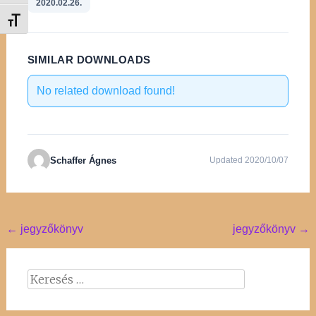
2020.02.26.
Betűméret váltása
SIMILAR DOWNLOADS
No related download found!
Schaffer Ágnes
Updated 2020/10/07
Post
←
jegyzőkönyv
jegyzőkönyv
→
navigation
Keresés: