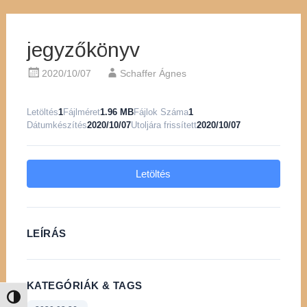
jegyzőkönyv
2020/10/07
Schaffer Ágnes
Letöltés
1
Fájlméret
1.96 MB
Fájlok Száma
1
Dátumkészítés
2020/10/07
Utoljára frissített
2020/10/07
Letöltés
LEÍRÁS
KATEGÓRIÁK & TAGS
Nagy kontraszt váltása