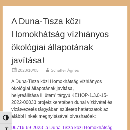
A Duna-Tisza közi
Homokhátság vízhiányos
ökológiai állapotának
javítása!
2023/10/05
Schaffer Ágnes
A Duna-Tisza közi Homokhátság vízhiányos
ökológiai állapotának javítása,
helyreállítása II. ütem” tárgyú KEHOP-1.3.0-15-
2022-00033 projekt keretében dunai vízkivétel és
vízátvezetés tárgyában született határozatok az
alábbi linkek megnyitásával olvashatóak:
Nagy kontraszt váltása
06716-69-2023_a Duna-Tisza közi Homokhátság