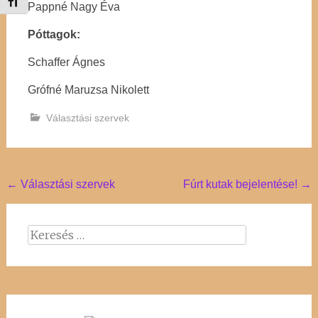
Betűméret váltása
Pappné Nagy Éva
Póttagok:
Schaffer Ágnes
Grófné Maruzsa Nikolett
Választási szervek
Post
←
Választási szervek
Fúrt kutak bejelentése!
→
navigation
Keresés: