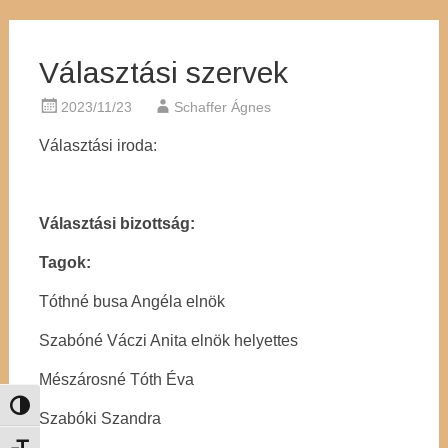
Választási szervek
2023/11/23
Schaffer Ágnes
Választási iroda:
Választási bizottság:
Tagok:
Tóthné busa Angéla elnök
Szabóné Váczi Anita elnök helyettes
Mészárosné Tóth Éva
Nagy kontraszt váltása
Szabóki Szandra