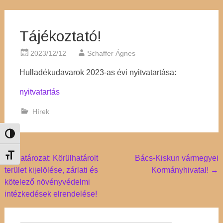
Tájékoztató!
2023/12/12
Schaffer Ágnes
Hulladékudavarok 2023-as évi nyitvatartása:
nyitvatartás
Hírek
Nagy kontraszt váltása
Post
Betűméret váltása
←
Határozat: Körülhatárolt
Bács-Kiskun vármegyei
terület kijelölése, zárlati és
Kormányhivatal!
→
navigation
kötelező növényvédelmi
intézkedések elrendelése!