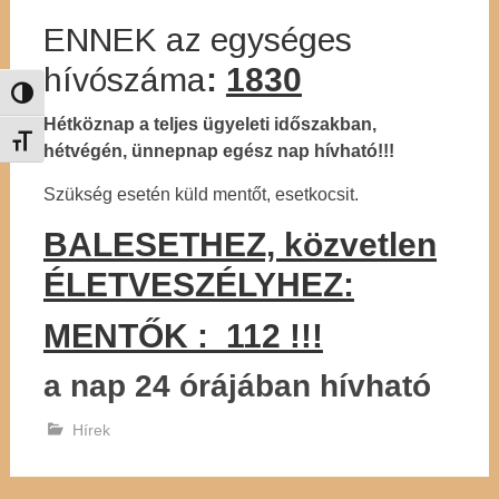
ENNEK az egységes
hívószáma
:
1830
Nagy kontraszt váltása
Hétköznap a teljes ügyeleti időszakban,
Betűméret váltása
hétvégén, ünnepnap egész nap hívható!!!
Szükség esetén küld mentőt, esetkocsit.
BALESETHEZ, közvetlen
ÉLETVESZÉLYHEZ:
MENTŐK : 112 !!!
a nap 24 órájában hívható
Hírek