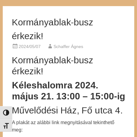
Kormányablak-busz
érkezik!
2024/05/07
Schaffer Ágnes
Kormányablak-busz
érkezik!
Kéleshalomra 2024.
május 21. 13:00 – 15:00-ig
Művelődési Ház, Fő utca 4.
Nagy kontraszt váltása
A plakát az alábbi link megnyitásával tekinthető
Betűméret váltása
meg: