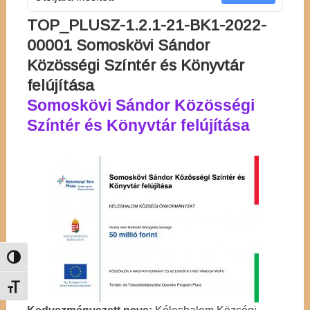
TOP_PLUSZ-1.2.1-21-BK1-2022-
00001 Somoskövi Sándor
Közösségi Színtér és Könyvtár
felújítása
Somoskövi Sándor Közösségi
Színtér és Könyvtár felújítása
Nagy kontraszt váltása
Betűméret váltása