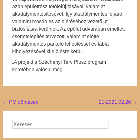
azon épületrész tetőfelújításával, valamint
akadálymentesítésével. Így akadálymentes feljáró,
valamint mosdó és az eléréséhez vezető út
biztosításra kerülnek. Az épület udvarában emellett
cserjetelepítés tervezett, valamint előtte
akadálymentes parkoló felfestéssel és tábla
kihelyezésével kijelölésre kerül.
„A projekt a Széchenyi Terv Plusz program
keretében valósul meg.”
Post
←
PM döntések
21-2021.02.26
→
navigation
Keresés: