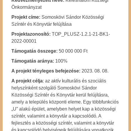
Kedvezményezett neve:
Kéleshalom Községi
Önkormányzat
Projekt címe:
Somoskövi Sándor Közösségi
Színtér és Könyvtár felújítása
Projektazonosító:
TOP_PLUSZ-1.2.1-21-BK1-
2022-00001
Támogatás összege:
50 000 000 Ft
Támogatás aránya:
100%
A projekt tényleges befejezése:
2023. 08. 08.
A projekt célja
: az aktív kulturális és szociális
helyszínként szolgáló Somoskövi Sándor
Közösségi Színtér és Könyvtár kerül felújításra,
amely a település központi eleme. Egy többfunkciós
„U” alakú épület, amelyben helyet kap a közösségi
színtér, valamint a könyvtár a kapcsolódó. A
fejlesztés a közösségi színtér, valamint a könyvtár
és kapcsolódó helyiségeik felújítására vonatkozik,