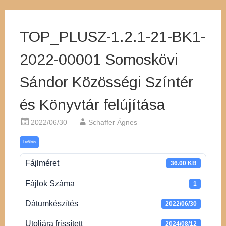
TOP_PLUSZ-1.2.1-21-BK1-
2022-00001 Somoskövi
Sándor Közösségi Színtér
és Könyvtár felújítása
2022/06/30
Schaffer Ágnes
Letöltés
Fájlméret
36.00 KB
Fájlok Száma
1
Dátumkészítés
2022/06/30
Utoljára frissített
2024/08/12