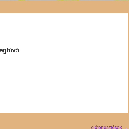
eghívó
előterjesztések
→