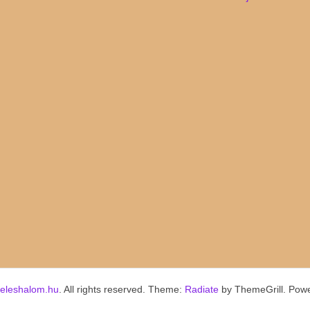
keleshalom.hu
. All rights reserved. Theme:
Radiate
by ThemeGrill. Pow