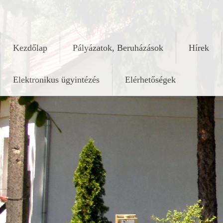
Skip
keleshalom.hu
to
content
Kezdőlap
Pályázatok, Beruházások
Hírek
Elektronikus ügyintézés
Elérhetőségek