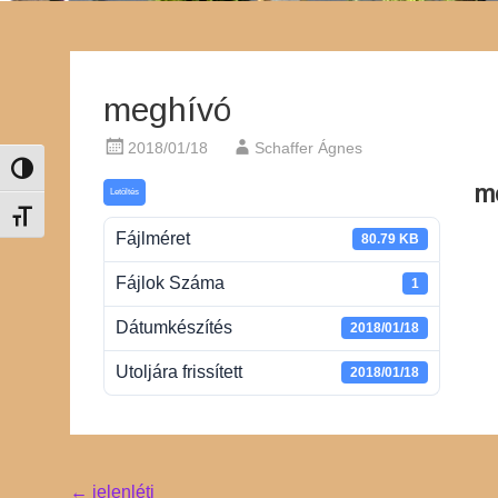
meghívó
2018/01/18
Schaffer Ágnes
Nagy kontraszt váltása
m
Letöltés
Betűméret váltása
Fájlméret
80.79 KB
Fájlok Száma
1
Dátumkészítés
2018/01/18
Utoljára frissített
2018/01/18
Post
←
jelenléti