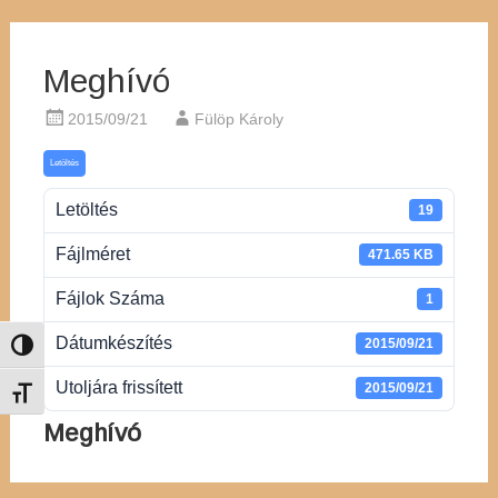
Meghívó
2015/09/21
Fülöp Károly
Letöltés
Letöltés
19
Fájlméret
471.65 KB
Fájlok Száma
1
Dátumkészítés
2015/09/21
Nagy kontraszt váltása
Utoljára frissített
2015/09/21
Betűméret váltása
Meghívó