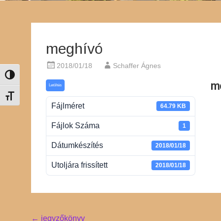
meghívó
2018/01/18
Schaffer Ágnes
Nagy kontraszt váltása
m
Letöltés
Betűméret váltása
Fájlméret
64.79 KB
Fájlok Száma
1
Dátumkészítés
2018/01/18
Utoljára frissített
2018/01/18
Post
←
jegyzőkönyv