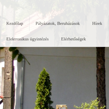
Skip
keleshalom.hu
to
content
Kezdőlap
Pályázatok, Beruházások
Hírek
Elektronikus ügyintézés
Elérhetőségek