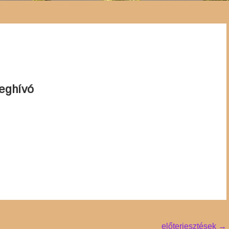
eghívó
előterjesztések
→