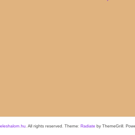
keleshalom.hu
. All rights reserved. Theme:
Radiate
by ThemeGrill. Pow