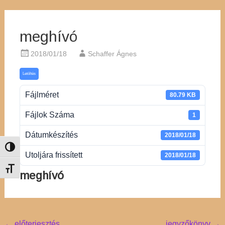
meghívó
2018/01/18
Schaffer Ágnes
Letöltés
Fájlméret
80.79 KB
Fájlok Száma
1
Dátumkészítés
2018/01/18
Nagy kontraszt váltása
Utoljára frissített
2018/01/18
Betűméret váltása
meghívó
←
előterjesztés
jegyzőkönyv
→