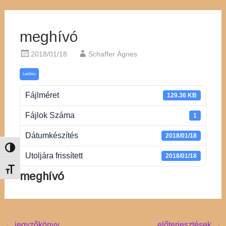
meghívó
2018/01/18
Schaffer Ágnes
Letöltés
Fájlméret
129.36 KB
Fájlok Száma
1
Dátumkészítés
2018/01/18
Nagy kontraszt váltása
Utoljára frissített
2018/01/18
Betűméret váltása
meghívó
←
jegyzőkönyv
előterjesztések
→