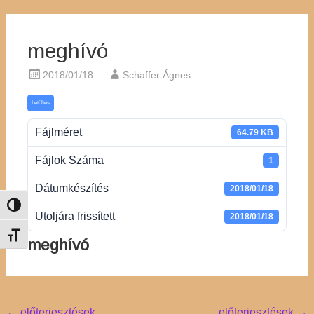
meghívó
2018/01/18
Schaffer Ágnes
Letöltés
Fájlméret
64.79 KB
Fájlok Száma
1
Dátumkészítés
2018/01/18
Nagy kontraszt váltása
Utoljára frissített
2018/01/18
Betűméret váltása
meghívó
←
előterjesztések
előterjesztések
→