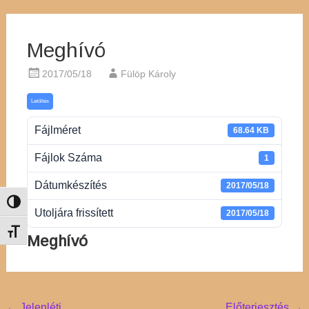
Meghívó
2017/05/18
Fülöp Károly
Letöltés
Fájlméret
68.64 KB
Fájlok Száma
1
Dátumkészítés
2017/05/18
Nagy kontraszt váltása
Utoljára frissített
2017/05/18
Betűméret váltása
Meghívó
←
Jelenléti
Előterjesztés
→