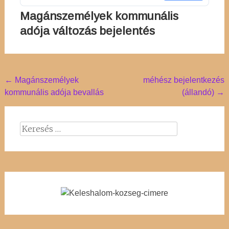
Magánszemélyek kommunális
adója változás bejelentés
Post
←
Magánszemélyek
méhész bejelentkezés
kommunális adója bevallás
(állandó)
→
navigation
Keresés: