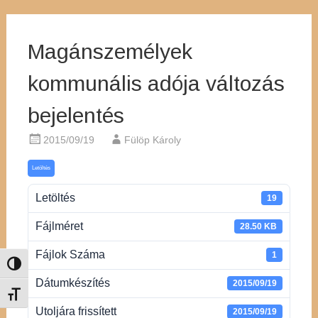
Magánszemélyek
kommunális adója változás
bejelentés
2015/09/19
Fülöp Károly
Letöltés
Letöltés
19
Fájlméret
28.50 KB
Fájlok Száma
1
Nagy kontraszt váltása
Dátumkészítés
2015/09/19
Betűméret váltása
Utoljára frissített
2015/09/19