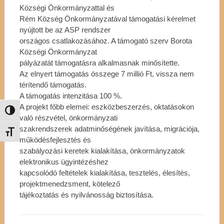
Községi Önkormányzattal és
Rém Község Önkormányzatával támogatási kérelmet
nyújtott be az ASP rendszer
országos csatlakozásához. A támogató szerv Borota
Községi Önkormányzat
pályázatát támogatásra alkalmasnak minősítette.
Az elnyert támogatás összege 7 millió Ft, vissza nem
térítendő támogatás.
A támogatás intenzitása 100 %.
A projekt főbb elemei: eszközbeszerzés, oktatásokon
Nagy kontraszt váltása
való részvétel, önkormányzati
szakrendszerek adatminőségének javítása, migrációja,
Betűméret váltása
működésfejlesztés és
szabályozási keretek kialakítása, önkormányzatok
elektronikus ügyintézéshez
kapcsolódó feltételek kialakítása, tesztelés, élesítés,
projektmenedzsment, kötelező
tájékoztatás és nyilvánosság biztosítása.