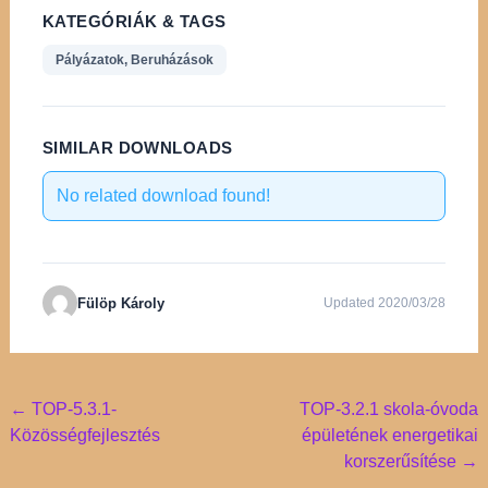
KATEGÓRIÁK & TAGS
Pályázatok, Beruházások
SIMILAR DOWNLOADS
No related download found!
Fülöp Károly
Updated 2020/03/28
Post
←
TOP-5.3.1-
TOP-3.2.1 skola-óvoda
Közösségfejlesztés
épületének energetikai
navigation
korszerűsítése
→