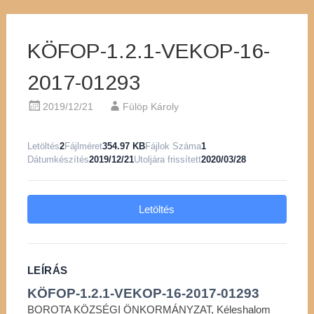
KÖFOP-1.2.1-VEKOP-16-
2017-01293
2019/12/21
Fülöp Károly
Letöltés
2
Fájlméret
354.97 KB
Fájlok Száma
1
Dátumkészítés
2019/12/21
Utoljára frissített
2020/03/28
Letöltés
LEÍRÁS
KÖFOP-1.2.1-VEKOP-16-2017-01293
BOROTA KÖZSÉGI ÖNKORMÁNYZAT, Kéleshalom