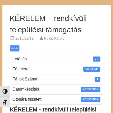
KÉRELEM – rendkívüli
települéisi támogatás
2015/09/19
Fülöp Károly
Letöltés
Letöltés
22
Fájlméret
54.50 KB
Fájlok Száma
1
Dátumkészítés
2015/09/19
Nagy kontraszt váltása
Utoljára frissített
2015/09/19
Betűméret váltása
KÉRELEM - rendkívüli települéisi