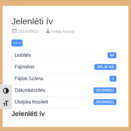
Jelenléti ív
2015/09/21
Fülöp Károly
Letöltés
Letöltés
44
Fájlméret
305.36 KB
Fájlok Száma
1
Dátumkészítés
2015/09/21
Nagy kontraszt váltása
Utoljára frissített
2015/09/21
Betűméret váltása
Jelenléti ív