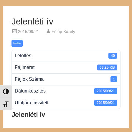
Jelenléti ív
2015/09/21
Fülöp Károly
Letöltés
Letöltés
40
Fájlméret
63.25 KB
Fájlok Száma
1
Dátumkészítés
2015/09/21
Nagy kontraszt váltása
Utoljára frissített
2015/09/21
Betűméret váltása
Jelenléti ív