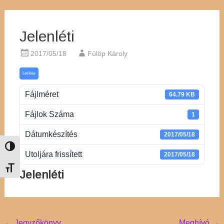
Jelenléti
2017/05/18
Fülöp Károly
Letöltés
Fájlméret
64.79 KB
Fájlok Száma
1
Dátumkészítés
2017/05/18
Nagy kontraszt váltása
Utoljára frissített
2017/05/18
Betűméret váltása
Jelenléti
←
Jegyzőkönyv
Meghívó
→