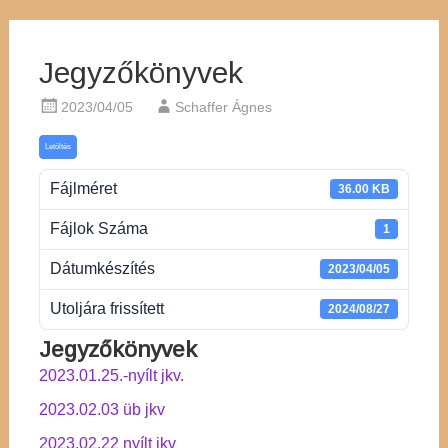
Jegyzőkönyvek
2023/04/05
Schaffer Ágnes
Letöltés
Fájlméret
36.00 KB
Fájlok Száma
1
Dátumkészítés
2023/04/05
Utoljára frissített
2024/08/27
Jegyzőkönyvek
2023.01.25.-nyílt jkv.
2023.02.03 üb jkv
2023.02.22 nyílt jkv