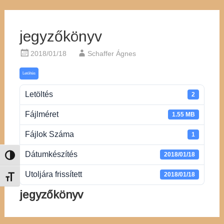
jegyzőkönyv
2018/01/18
Schaffer Ágnes
Letöltés
Letöltés
2
Fájlméret
1.55 MB
Fájlok Száma
1
Dátumkészítés
2018/01/18
Nagy kontraszt váltása
Utoljára frissített
2018/01/18
Betűméret váltása
jegyzőkönyv