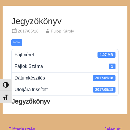
Jegyzőkönyv
2017/05/18
Fülöp Károly
Letöltés
Fájlméret
1.07 MB
Fájlok Száma
1
Dátumkészítés
2017/05/18
Nagy kontraszt váltása
Utoljára frissített
2017/05/18
Betűméret váltása
Jegyzőkönyv
←
Előterjesztés
Jelenléti
→