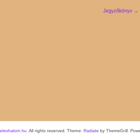
Jegyzőkönyv
→
keleshalom.hu
. All rights reserved. Theme:
Radiate
by ThemeGrill. Pow