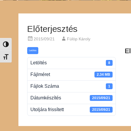
Előterjesztés
2015/09/21
Fülöp Károly
Nagy kontraszt váltása
El
Letöltés
Betűméret váltása
Letöltés
8
Fájlméret
2.34 MB
Fájlok Száma
1
Dátumkészítés
2015/09/21
Utoljára frissített
2015/09/21