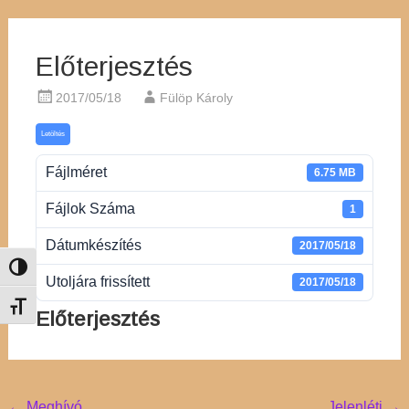
Előterjesztés
2017/05/18
Fülöp Károly
Letöltés
Fájlméret
6.75 MB
Fájlok Száma
1
Dátumkészítés
2017/05/18
Nagy kontraszt váltása
Utoljára frissített
2017/05/18
Betűméret váltása
Előterjesztés
←
Meghívó
Jelenléti
→