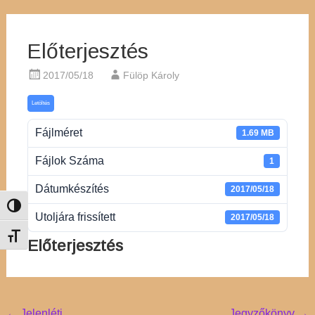
Előterjesztés
2017/05/18
Fülöp Károly
Letöltés
Fájlméret
1.69 MB
Fájlok Száma
1
Dátumkészítés
2017/05/18
Nagy kontraszt váltása
Utoljára frissített
2017/05/18
Betűméret váltása
Előterjesztés
←
Jelenléti
Jegyzőkönyv
→