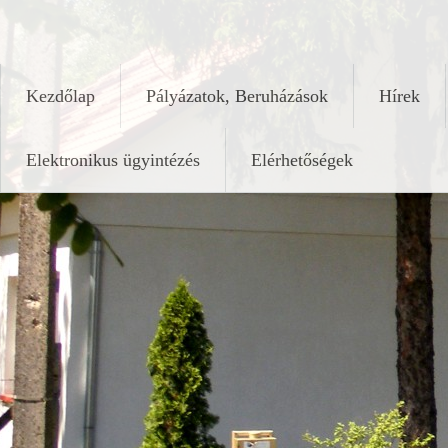
Skip
keleshalom.hu
to
content
Kezdőlap
Pályázatok, Beruházások
Hírek
Elektronikus ügyintézés
Elérhetőségek