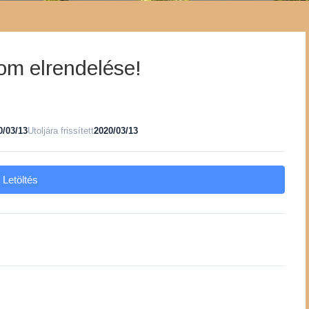
alom elrendelése!
0/03/13
Utoljára frissített
2020/03/13
Letöltés