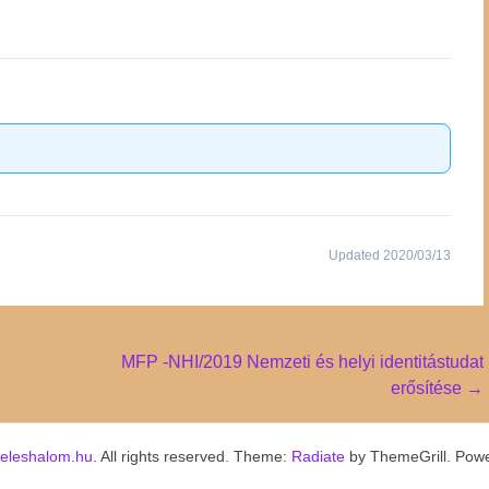
Updated 2020/03/13
MFP -NHI/2019 Nemzeti és helyi identitástudat
erősítése
→
keleshalom.hu
. All rights reserved. Theme:
Radiate
by ThemeGrill. Pow