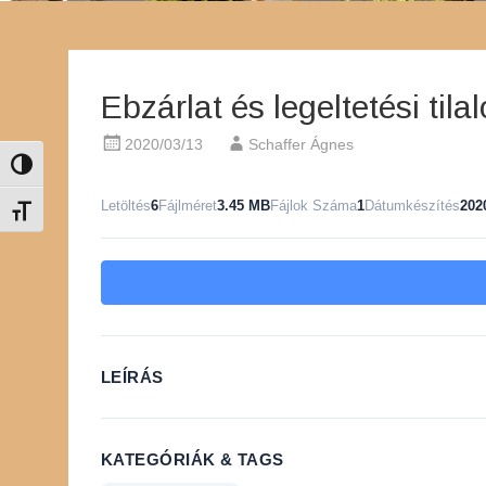
Ebzárlat és legeltetési til
2020/03/13
Schaffer Ágnes
Nagy kontraszt váltása
Letöltés
6
Fájlméret
3.45 MB
Fájlok Száma
1
Dátumkészítés
202
Betűméret váltása
LEÍRÁS
KATEGÓRIÁK & TAGS