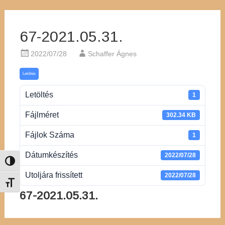
67-2021.05.31.
2022/07/28
Schaffer Ágnes
Letöltés
Letöltés
1
Fájlméret
302.34 KB
Fájlok Száma
1
Dátumkészítés
2022/07/28
Nagy kontraszt váltása
Utoljára frissített
2022/07/28
Betűméret váltása
67-2021.05.31.