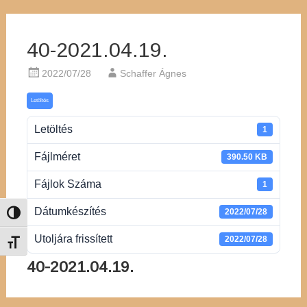
40-2021.04.19.
2022/07/28
Schaffer Ágnes
Letöltés
Letöltés
1
Fájlméret
390.50 KB
Fájlok Száma
1
Dátumkészítés
2022/07/28
Nagy kontraszt váltása
Utoljára frissített
2022/07/28
Betűméret váltása
40-2021.04.19.