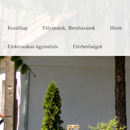
Skip
keleshalom.hu
to
content
Kezdőlap
Pályázatok, Beruházások
Hírek
Elektronikus ügyintézés
Elérhetőségek