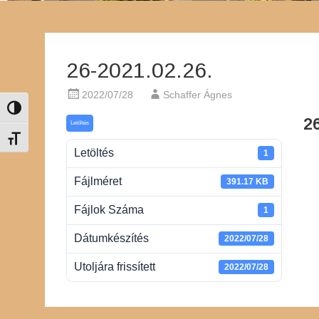
26-2021.02.26.
2022/07/28
Schaffer Ágnes
Nagy kontraszt váltása
26
Letöltés
Betűméret váltása
Letöltés
1
Fájlméret
391.17 KB
Fájlok Száma
1
Dátumkészítés
2022/07/28
Utoljára frissített
2022/07/28