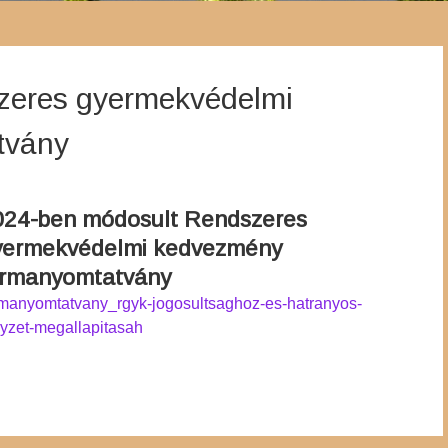
zeres gyermekvédelmi
tvány
024-ben módosult Rendszeres
yermekvédelmi kedvezmény
ormanyomtatvány
rmanyomtatvany_rgyk-jogosultsaghoz-es-hatranyos-
lyzet-megallapitasah