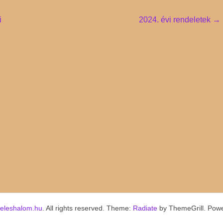
i
2024. évi rendeletek
→
keleshalom.hu
. All rights reserved. Theme:
Radiate
by ThemeGrill. Pow