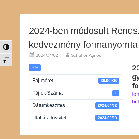
2024-ben módosult Rends
kedvezmény formanyomta
Nagy kontraszt váltása
2024/04/02
Schaffer Ágnes
Betűméret váltása
2
Letöltés
g
Fájlméret
36.00 KB
f
Fájlok Száma
1
fo
he
Dátumkészítés
2024/04/02
Utoljára frissített
2024/09/09