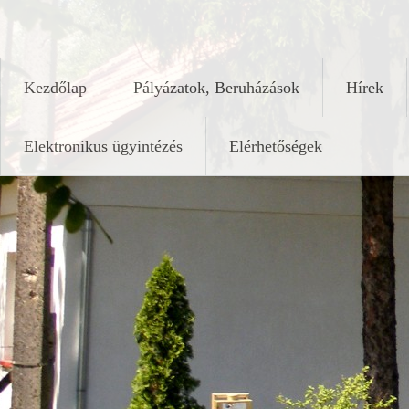
Skip
keleshalom.hu
to
content
Kezdőlap
Pályázatok, Beruházások
Hírek
Elektronikus ügyintézés
Elérhetőségek