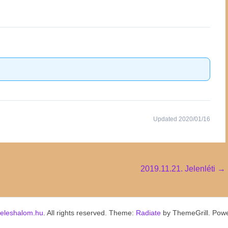
Updated 2020/01/16
2019.11.21. Jelenléti
→
keleshalom.hu
. All rights reserved. Theme:
Radiate
by ThemeGrill. Pow