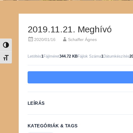
2019.11.21. Meghívó
2020/01/16
Schaffer Ágnes
Nagy kontraszt váltása
Letöltés
1
Fájlméret
344.72 KB
Fájlok Száma
1
Dátumkészítés
2
Betűméret váltása
LEÍRÁS
KATEGÓRIÁK & TAGS