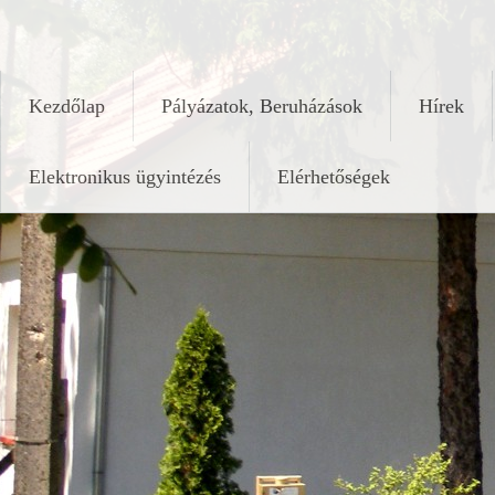
Skip
keleshalom.hu
to
content
Kezdőlap
Pályázatok, Beruházások
Hírek
Elektronikus ügyintézés
Elérhetőségek