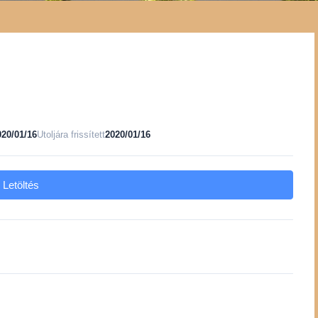
020/01/16
Utoljára frissített
2020/01/16
Letöltés