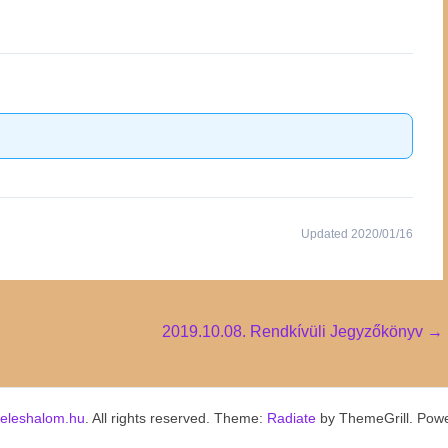
Updated 2020/01/16
2019.10.08. Rendkívüli Jegyzőkönyv
→
keleshalom.hu
. All rights reserved. Theme:
Radiate
by ThemeGrill. Pow