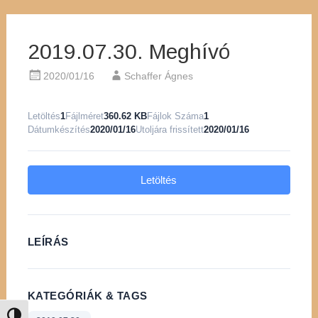
2019.07.30. Meghívó
2020/01/16
Schaffer Ágnes
Letöltés
1
Fájlméret
360.62 KB
Fájlok Száma
1
Dátumkészítés
2020/01/16
Utoljára frissített
2020/01/16
Letöltés
LEÍRÁS
KATEGÓRIÁK & TAGS