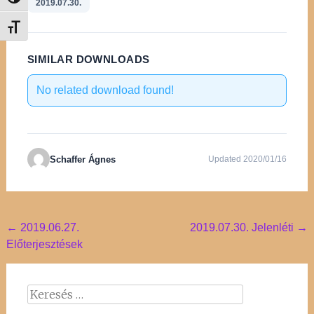
Nagy kontraszt váltása
2019.07.30.
Betűméret váltása
SIMILAR DOWNLOADS
No related download found!
Schaffer Ágnes
Updated 2020/01/16
Post
←
2019.06.27.
2019.07.30. Jelenléti
→
Előterjesztések
navigation
Keresés: