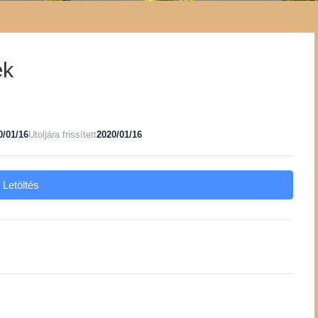
ek
0/01/16
Utoljára frissített
2020/01/16
Letöltés