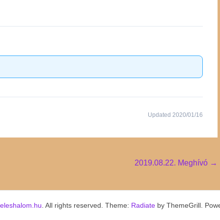
Updated 2020/01/16
2019.08.22. Meghívó
→
keleshalom.hu
. All rights reserved. Theme:
Radiate
by ThemeGrill. Pow