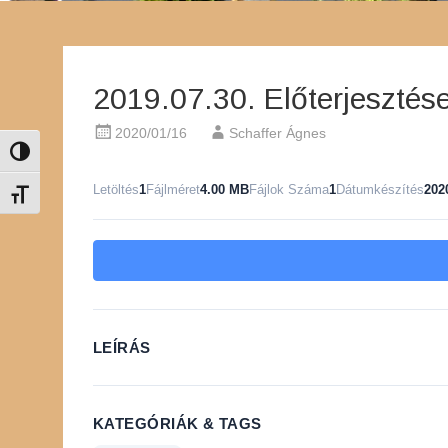
2019.07.30. Előterjesztés
2020/01/16
Schaffer Ágnes
Nagy kontraszt váltása
Letöltés
1
Fájlméret
4.00 MB
Fájlok Száma
1
Dátumkészítés
202
Betűméret váltása
LEÍRÁS
KATEGÓRIÁK & TAGS