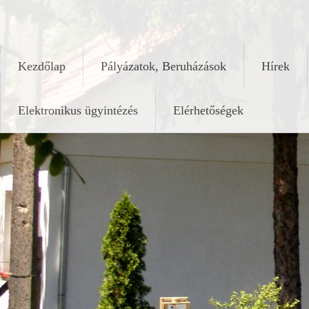
Skip
keleshalom.hu
to
content
Kezdőlap
Pályázatok, Beruházások
Hírek
Elektronikus ügyintézés
Elérhetőségek