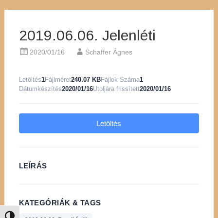
2019.06.06. Jelenléti
2020/01/16
Schaffer Ágnes
Letöltés
1
Fájlméret
240.07 KB
Fájlok Száma
1
Dátumkészítés
2020/01/16
Utoljára frissített
2020/01/16
Letöltés
LEÍRÁS
KATEGÓRIÁK & TAGS