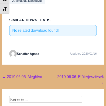
Nagy kontraszt váltása
2019.06.06. Rendkívüli
Betűméret váltása
SIMILAR DOWNLOADS
No related download found!
Schaffer Ágnes
Updated 2020/01/16
Post
←
2019.06.06. Meghívó
2019.06.06. Előterjesztések
→
navigation
Keresés: