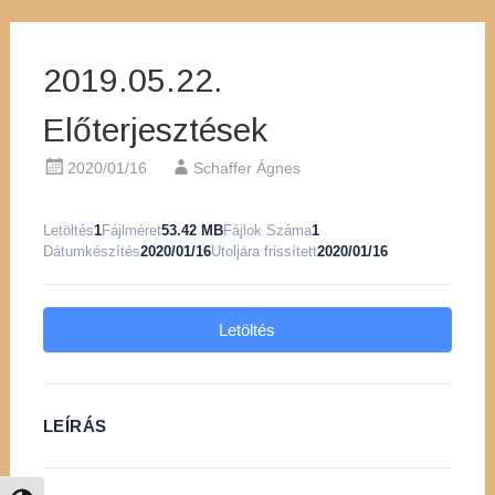
2019.05.22.
Előterjesztések
2020/01/16
Schaffer Ágnes
Letöltés
1
Fájlméret
53.42 MB
Fájlok Száma
1
Dátumkészítés
2020/01/16
Utoljára frissített
2020/01/16
Letöltés
LEÍRÁS