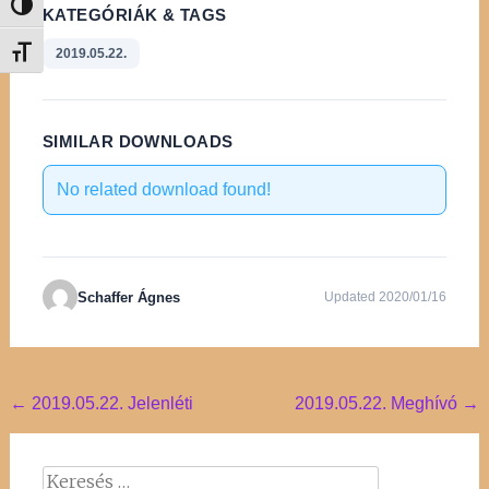
Nagy kontraszt váltása
KATEGÓRIÁK & TAGS
2019.05.22.
Betűméret váltása
SIMILAR DOWNLOADS
No related download found!
Schaffer Ágnes
Updated 2020/01/16
Post
←
2019.05.22. Jelenléti
2019.05.22. Meghívó
→
navigation
Keresés: