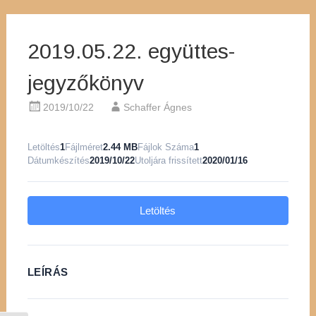
2019.05.22. együttes-
jegyzőkönyv
2019/10/22
Schaffer Ágnes
Letöltés
1
Fájlméret
2.44 MB
Fájlok Száma
1
Dátumkészítés
2019/10/22
Utoljára frissített
2020/01/16
Letöltés
LEÍRÁS