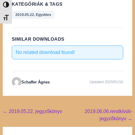
KATEGÓRIÁK & TAGS
Nagy kontraszt váltása
2019.05.22. Együttes
Betűméret váltása
SIMILAR DOWNLOADS
No related download found!
Schaffer Ágnes
Updated 2020/01/16
Post
←
2019.05.22. jegyzőkönyv
2019.06.06.rendkívüli-
jegyzőkönyv
→
navigation