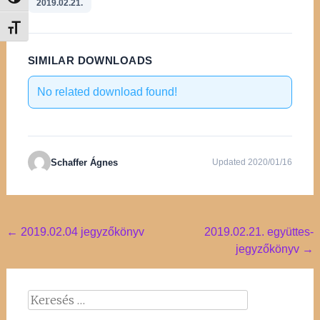
Nagy kontraszt váltása
2019.02.21.
Betűméret váltása
SIMILAR DOWNLOADS
No related download found!
Schaffer Ágnes
Updated 2020/01/16
Post
←
2019.02.04 jegyzőkönyv
2019.02.21. együttes-
jegyzőkönyv
→
navigation
Keresés: