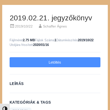
2019.02.21. jegyzőkönyv
2019/10/22
Schaffer Ágnes
Fájlméret
2.75 MB
Fájlok Száma
1
Dátumkészítés
2019/10/22
Utoljára frissített
2020/01/16
Letöltés
LEÍRÁS
KATEGÓRIÁK & TAGS