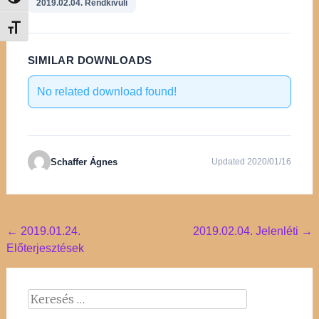
Nagy kontraszt váltása
2019.02.04. Rendkívüli
Betűméret váltása
SIMILAR DOWNLOADS
No related download found!
Schaffer Ágnes
Updated 2020/01/16
Post
←
2019.01.24.
2019.02.04. Jelenléti
→
Előterjesztések
navigation
Keresés: