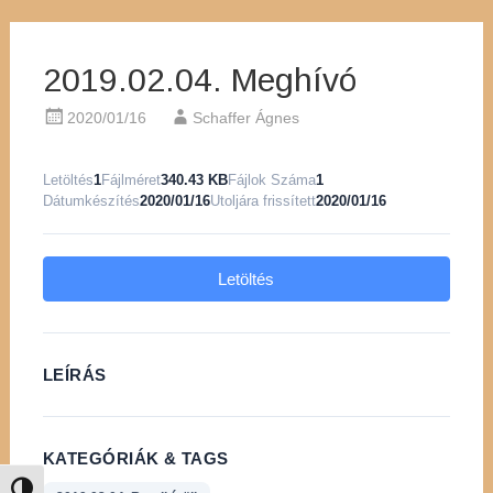
2019.02.04. Meghívó
2020/01/16
Schaffer Ágnes
Letöltés
1
Fájlméret
340.43 KB
Fájlok Száma
1
Dátumkészítés
2020/01/16
Utoljára frissített
2020/01/16
Letöltés
LEÍRÁS
KATEGÓRIÁK & TAGS